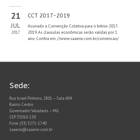
21
CCT 2017-2019
JUL
Assinado a Convenção Coletiva para o biênio 2017-
2017
2019. As clausulas econômicas serão validas por 1
ano. Confira em: //www.saaene.com.br/convencao/
Sede:
Rua Israel Pinheiro, 2801 – Sala 604
Bairro: Centro
Governador Valadares – MG
CEP 35010-130
Fone: (33) 3271-1740
saaene@saaene.com.br