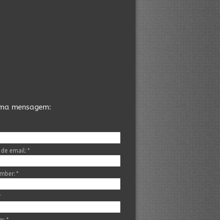
uma mensagem:
 de email:
*
mber:
*
*
m:
*