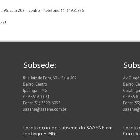
el, 96, sala 202 – centro – telefone 33-34931286.
ida!
Subsede:
Subs
Rua Juiz de Fora, 60 – Sala 402
Av. Olegá
Bairro: Centro
Bairro: C
Ipatinga – MG
Carating
CEP 35160-031
CEP 3530
Fone: (31) 3822-6055
Fone: (33
saaene@saaene.com.br
saaene@
Localização da subsede do SAAENE em
Locali
Ipatinga – MG:
Carati