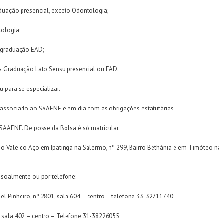
uação presencial, exceto Odontologia;
ologia;
 graduação EAD;
s Graduação Lato Sensu presencial ou EAD.
 para se especializar.
ar associado ao SAAENE e em dia com as obrigações estatutárias.
SAAENE. De posse da Bolsa é só matricular.
ale do Aço em Ipatinga na Salermo, nº 299, Bairro Bethânia e em Timóteo na Av. 
soalmente ou por telefone:
ael Pinheiro, nº 2801, sala 604 – centro – telefone 33-32711740;
0, sala 402 – centro – Telefone 31-38226055;