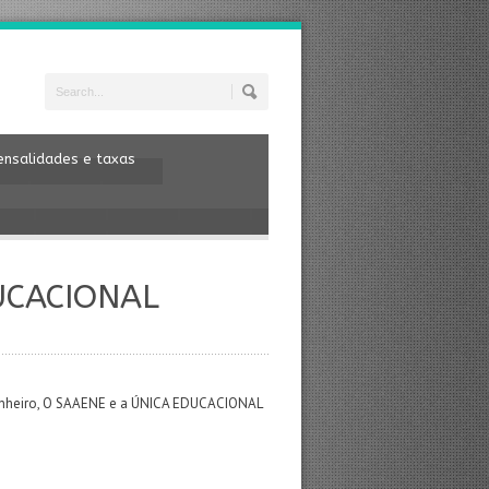
nsalidades e taxas
UCACIONAL
panheiro, O SAAENE e a ÚNICA EDUCACIONAL