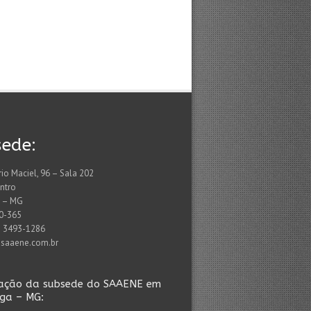
ede:
rio Maciel, 96 – Sala 202
entro
a – MG
0-365
) 3493-1286
saaene.com.br
zação da subsede do SAAENE em
nga – MG: