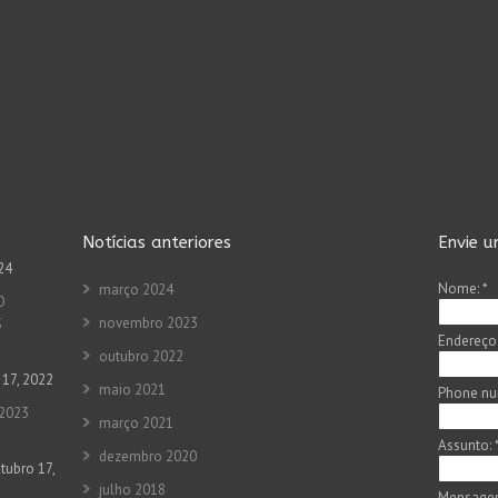
Notícias anteriores
Envie 
24
Nome:
*
março 2024
O
novembro 2023
S
Endereço
outubro 2022
 17, 2022
maio 2021
Phone nu
2023
março 2021
Assunto:
dezembro 2020
tubro 17,
julho 2018
Mensage