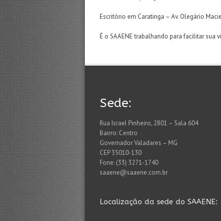
Escritório em Caratinga – Av. Olegário Maci
É o SAAENE trabalhando para facilitar sua v
Sede:
Rua Israel Pinheiro, 2801 – Sala 604
Bairro: Centro
Governador Valadares – MG
CEP 35010-130
Fone: (33) 3271-1740
saaene@saaene.com.br
Localização da sede do SAAENE: